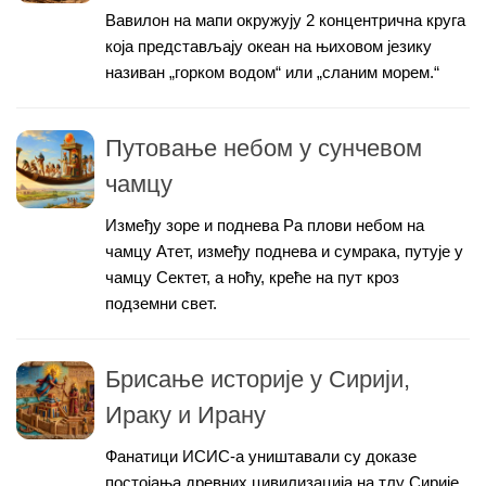
Вавилон на мапи окружују 2 концентрична круга
која представљају океан на њиховом језику
називан „горком водом“ или „сланим морем.“
Путовање небом у сунчевом
чамцу
Између зоре и поднева Ра плови небом на
чамцу Атет, између поднева и сумрака, путује у
чамцу Сектет, а ноћу, креће на пут кроз
подземни свет.
Брисање историје у Сирији,
Ираку и Ирану
Фанатици ИСИС-а уништавали су доказе
постојања древних цивилизација на тлу Сирије,