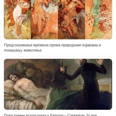
Предсказивање времена према природним појавама и
понашању животиња
Први помен егзорцизма у Европи – Сирмијум, IV век