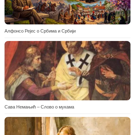
Алфонсо Рејес о Србима и Србији
Сава Немањић – Слово о мукама