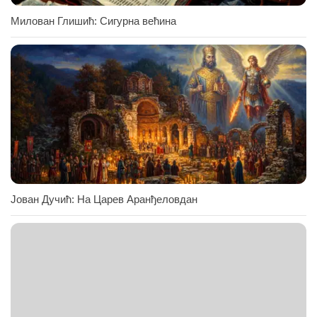
Милован Глишић: Сигурна већина
Јован Дучић: На Царев Аранђеловдан