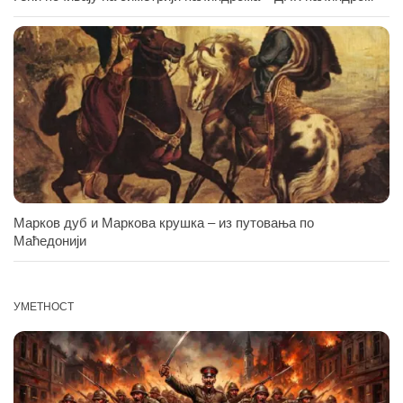
Марков дуб и Маркова крушка – из путовања по
Маћедонији
УМЕТНОСТ