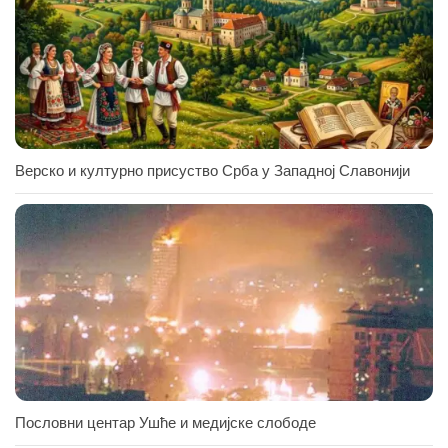
Верско и културно присуство Срба у Западној Славонији
Пословни центар Ушће и медијске слободе