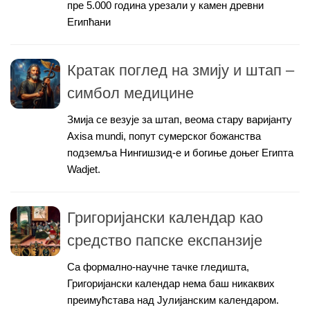
пре 5.000 година урезали у камен древни
Египћани
Кратак поглед на змију и штап –
симбол медицине
Змија се везује за штап, веома стару варијанту
Axisa mundi, попут сумерског божанства
подземља Нингишзид-е и богиње доњег Египта
Wadjet.
Григоријански календар као
средство папске експанзије
Са формално-научне тачке гледишта,
Григоријански календар нема баш никаквих
преимућстава над Јулијанским календаром.