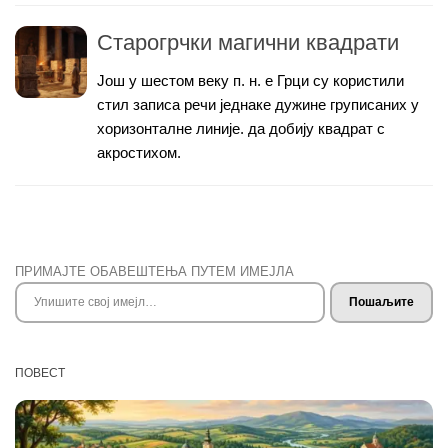
Старогрчки магични квадрати
Још у шестом веку п. н. е Грци су користили
стил записа речи једнаке дужине груписаних у
хоризонталне линије. да добију квадрат с
акростихом.
ПРИМАЈТЕ ОБАВЕШТЕЊА ПУТЕМ ИМЕЈЛА
Упишите свој имејл…
Пошаљите
ПОВЕСТ