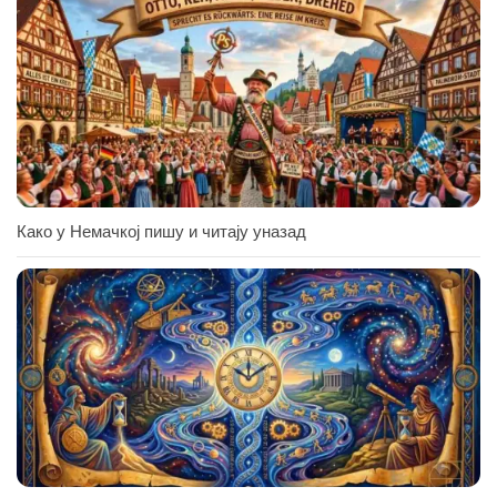
Како у Немачкој пишу и читају уназад