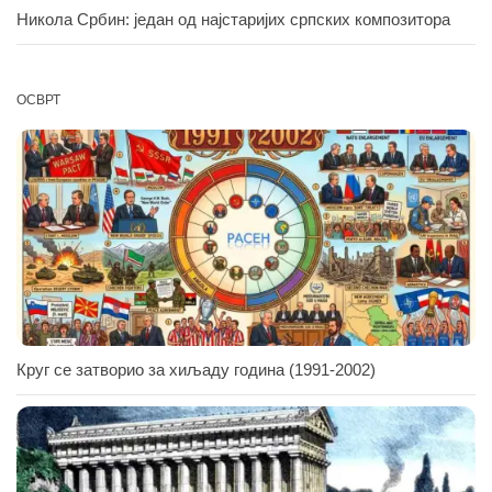
Никола Србин: један од најстаријих српских композитора
ОСВРТ
Круг се затворио за хиљаду година (1991-2002)