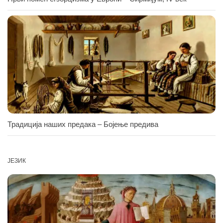
Традиција наших предака – Бојење предива
ЈЕЗИК