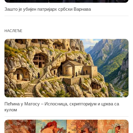
Зашто је убијен патријарх србски Варнава
НАСЛЕЂЕ
Пећина у Матосу – Испосница, скрипторијум и црква са
кулом