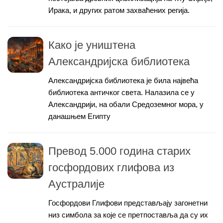
Ирака, и других ратом захваћених регија.
Како је уништена
Александријска библиотека
Александријска библиотека је била највећа
библиотека античког света. Налазила се у
Александрији, на обали Средоземног мора, у
данашњем Египту
Превод 5.000 година старих
госфордових глифова из
Аустралије
Госфордови Глифови представљају загонетни
низ симбола за које се претпоставља да су их