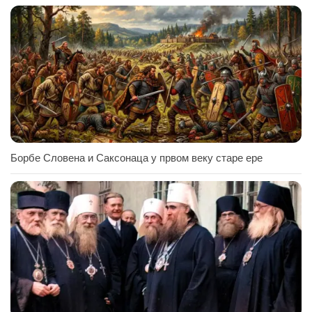
Борбе Словена и Саксонаца у првом веку старе ере