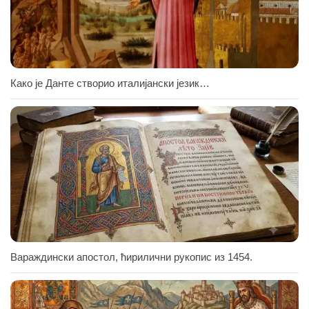
Како је Данте створио италијански језик…
Вараждински апостол, ћирилични рукопис из 1454.