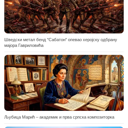
Шведски метал бенд “Сабатон“ опевао херојску одбрану
мајора Гавриловића
Љубица Марић – академик и прва српска композиторка