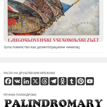
Југословенство као дезинтеграциони чинилац
РАСЕН НА ДРУШТВЕНИМ МРЕЖАМА
Facebook
VK
LinkedIn
X
Threads
Telegram
Odnoklassniki
Tumblr
Pinterest
YouTube
РЕЧНИК ПАЛИНДРОМА