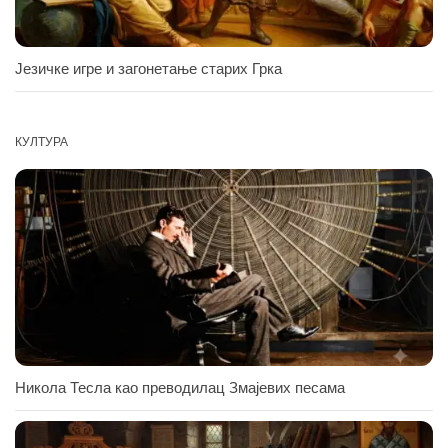
Језичке игре и загонетање старих Грка
КУЛТУРА
Никола Тесла као преводилац Змајевих песама