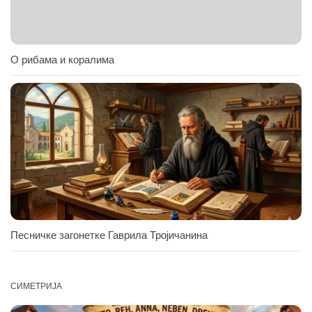
О рибама и коралима
Песничке загонетке Гаврила Тројичанина
СИМЕТРИЈА