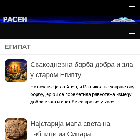
Skip to content
ЕГИПАТ
Свакодневна борба добра и зла
у старом Египту
Најважније је да Апоп, и Ра никад не заврше ову
борбу, јер би се пореметила равнотежа између
добра и зла и свет би се вратио у хаос.
Најстарија мапа света на
таблици из Сипара