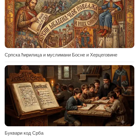
Српска ћирилица и муслимани Босне и Херцеговине
Буквари код Срба