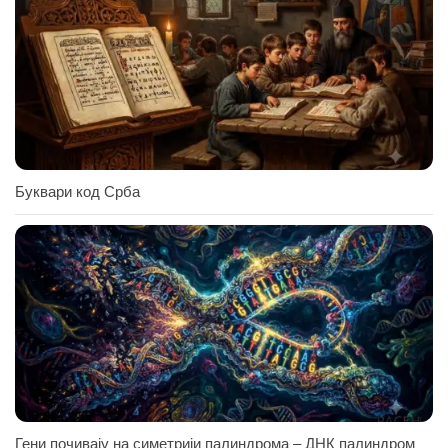
Буквари код Срба
Гени почивају на симетрији палиндрома – ДНК палиндром