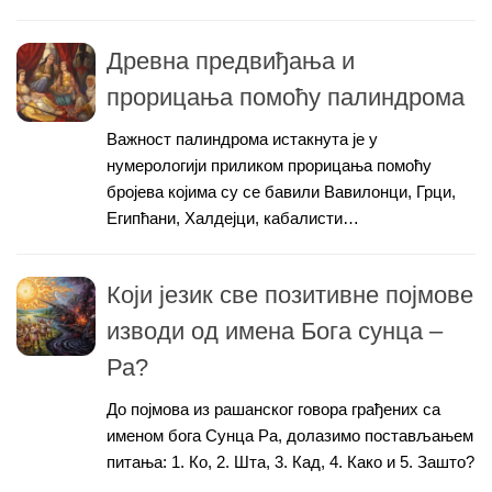
Древна предвиђања и
прорицања помоћу палиндрома
Важност палиндрома истакнута је у
нумерологији приликом прорицања помоћу
бројева којима су се бавили Вавилонци, Грци,
Египћани, Халдејци, кабалисти…
Који језик све позитивне појмове
изводи од имена Бога сунца –
Ра?
До појмова из рашанског говора грађених са
именом бога Сунца Ра, долазимо постављањем
питања: 1. Ко, 2. Шта, 3. Кад, 4. Како и 5. Зашто?