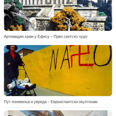
Артемидин храм у Ефесу – Прво светско чудо
Пут понижења и увреда – Евроатлантски окултизам