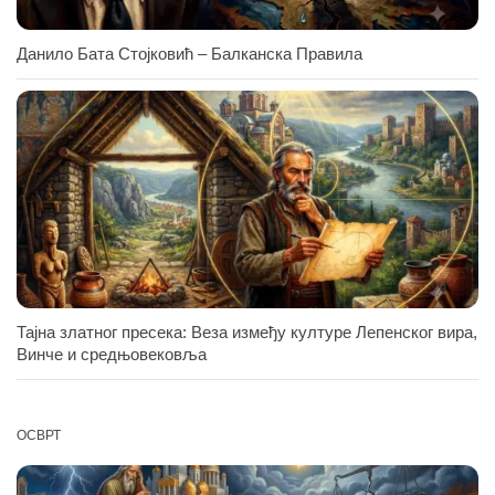
Данило Бата Стојковић – Балканска Правила
Тајна златног пресека: Веза између културе Лепенског вира,
Винче и средњовековља
ОСВРТ