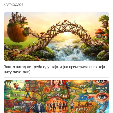
КРАТКОСЛОВ
Зашто никад не треба одустајати (на примерима оних који
нису одустали)