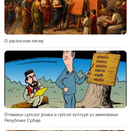
О расенском писму
Отимање српског језика и српске културе уз аминовање
Републике Србије