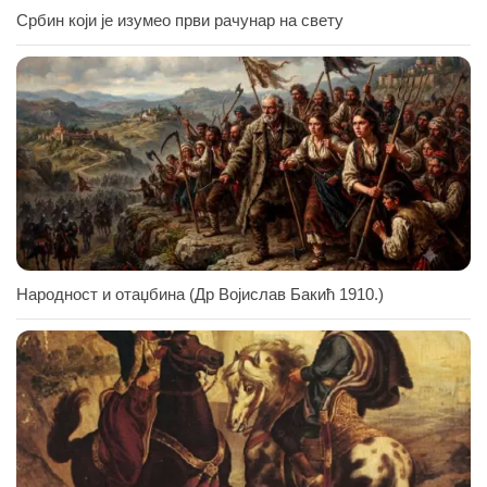
Србин који је изумео први рачунар на свету
Народност и отаџбина (Др Војислав Бакић 1910.)