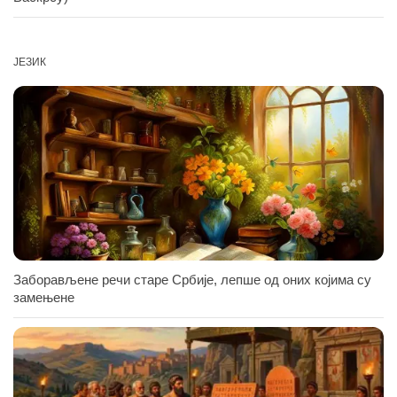
ЈЕЗИК
Заборављене речи старе Србије, лепше од оних којима су
замењене