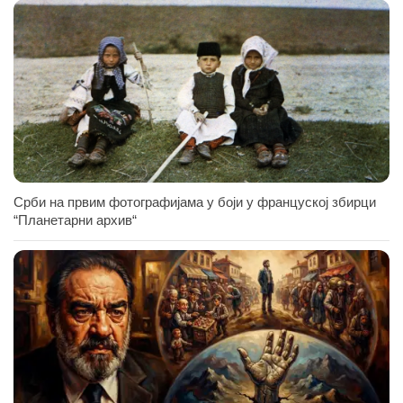
Срби на првим фотографијама у боји у француској збирци
“Планетарни архив“