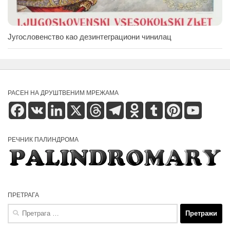
Југословенство као дезинтеграциони чинилац
РАСЕН НА ДРУШТВЕНИМ МРЕЖАМА
Facebook
VK
LinkedIn
X
Threads
Telegram
Odnoklassniki
Tumblr
Pinterest
YouTube
РЕЧНИК ПАЛИНДРОМА
ПРЕТРАГА
Претрага
за: