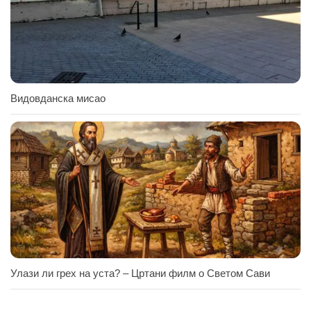
Видовданска мисао
Улази ли грех на уста? – Цртани филм о Светом Сави