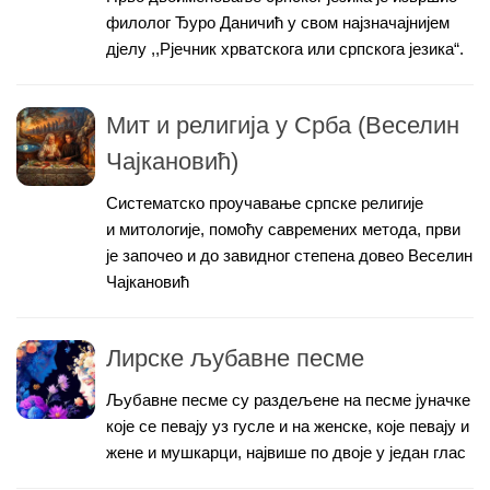
филолог Ђуро Даничић у свом најзначајнијем
дjелу ,,Рјечник хрватскога или српскога језика“.
Мит и религија у Срба (Веселин
Чајкановић)
Систематско проучавање српске peлигије
и митологије, помоћу савремених метода, први
је започео и до завидног степена довео Веселин
Чајкановић
Лирске љубавне песме
Љубавне песме су раздељене на песме јуначке
које се певају уз гусле и на женске, које певају и
жене и мушкарци, највише по двоје у један глас