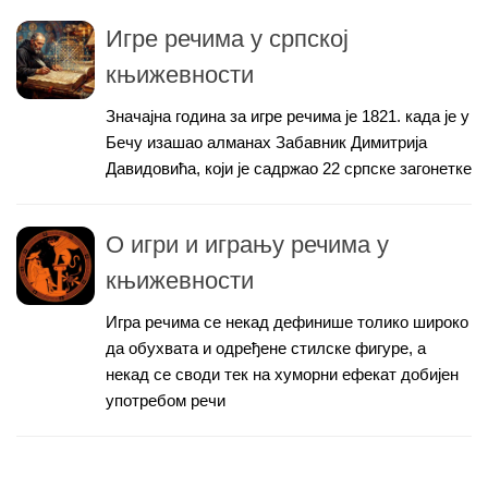
Игре речима у српској
књижевности
Значајна година за игре речима је 1821. када је у
Бечу изашао алманах Забавник Димитрија
Давидовића, који је садржао 22 српске загонетке
О игри и игрању речима у
књижевности
Игра речима се некад дефинише толико широко
да обухвата и одређене стилске фигуре, а
некад се своди тек на хуморни ефекат добијен
употребом речи