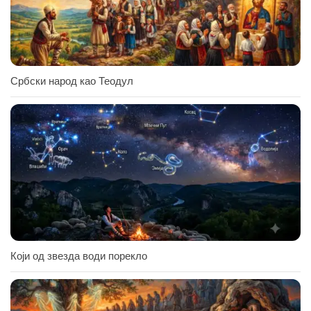
Србски народ као Теодул
Који од звезда води порекло