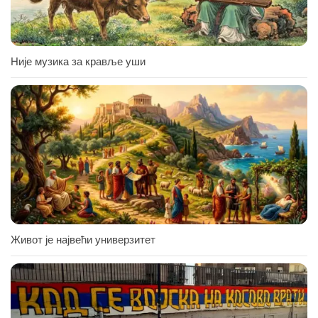
Није музика за кравље уши
Живот је највећи универзитет