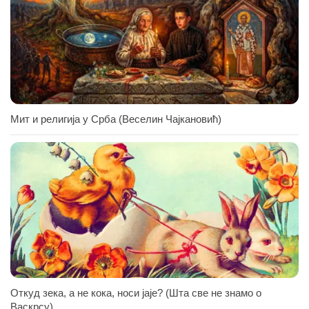
Мит и религија у Срба (Веселин Чајкановић)
Откуд зека, а не кока, носи јаје? (Шта све не знамо о
Васкрсу)