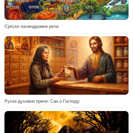
Српске палиндромне речи
Руске духовне приче: Сан о Господу