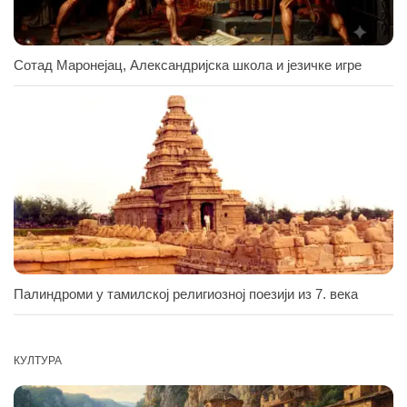
Сотад Маронејац, Александријска школа и језичке игре
Палиндроми у тамилској религиозној поезији из 7. века
КУЛТУРА