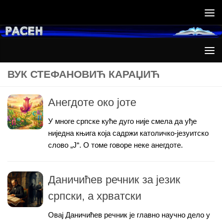
Skip to content
ВУК СТЕФАНОВИЋ КАРАЏИЋ
Анегдоте око јоте
У многе српске куће дуго није смела да уђе
ниједна књига која садржи католичко-језуитско
слово „Ј“. О томе говоре неке анегдоте.
Даничићев речник за језик
српски, а хрватски
Овај Даничићев речник је главно научно дело у