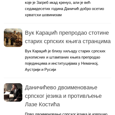
које је Загреб икад кренуо, али је већ
седамдесетих година Даничић добро осетио
хрватски шовинизам
Вук Караџић препродао стотине
старих српских књига странцима
Вук Караџић је близу хиљаду старих српских
рукописних и штампаних књига препродао
појединцима и институцијама у Немачкој,
Аустрији и Русији
Даничићево двоименовање
српског језика и противљење
Лазе Костића
Прво двоименовање српског језика је извршио