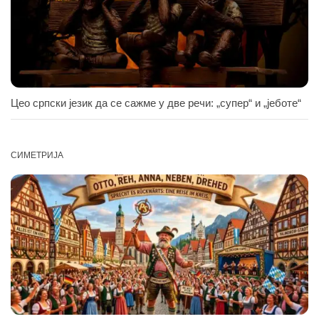
Цео српски језик да се сажме у две речи: „супер“ и „јеботе“
СИМЕТРИЈА