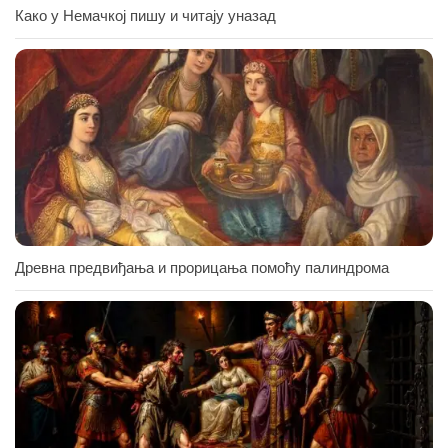
Како у Немачкој пишу и читају уназад
Древна предвиђања и прорицања помоћу палиндрома