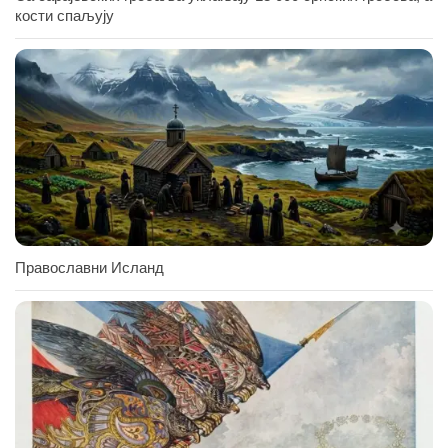
кости спаљују
Православни Исланд