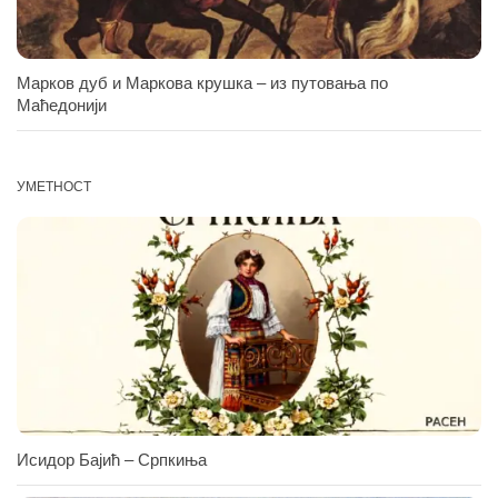
Марков дуб и Маркова крушка – из путовања по
Маћедонији
УМЕТНОСТ
Исидор Бајић – Српкиња