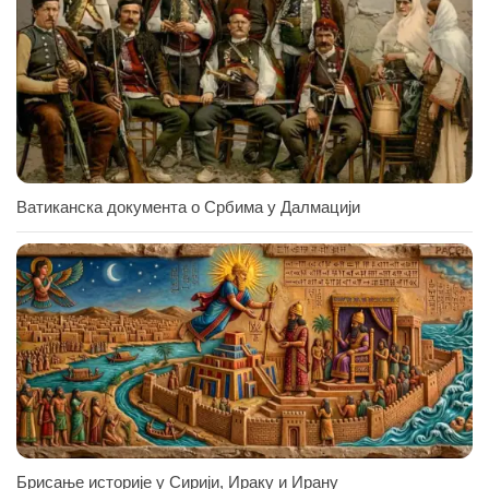
Ватиканска документа о Србима у Далмацији
Брисање историје у Сирији, Ираку и Ирану