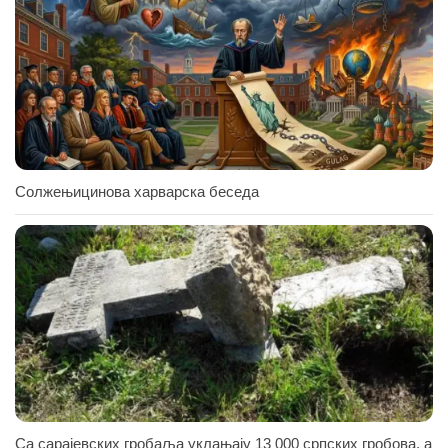
Солжењицинова харварска беседа
Са сарајевских гробаља уклањају 13 000 српских гробова, а