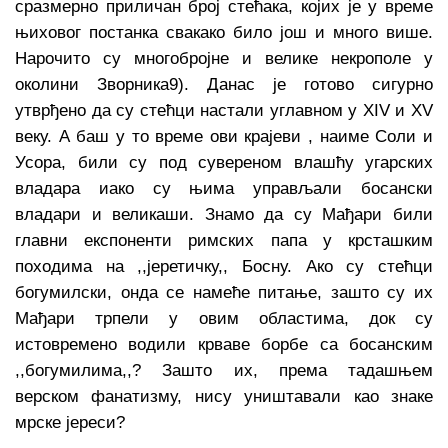
сразмерно приличан број стећака, којих је у време
њиховог постанка свакако било још и много више.
Нарочито су многобројне и велике некрополе у
околини Зворника9). Данас је готово сигурно
утврђено да су стећци настали углавном у ХIV и ХV
веку. А баш у то време ови крајеви , наиме Соли и
Усора, били су под сувереном влашћу угарских
владара иако су њима управљали босански
владари и великаши. Знамо да су Мађари били
главни експоненти римских папа у крсташким
походима на ,,јеретичку,, Босну. Ако су стећци
богумилски, онда се намеће питање, зашто су их
Мађари трпели у овим областима, док су
истовремено водили крваве борбе са босанским
,,богумилима,,? Зашто их, према тадашњем
верском фанатизму, нису уништавали као знаке
мрске јереси?