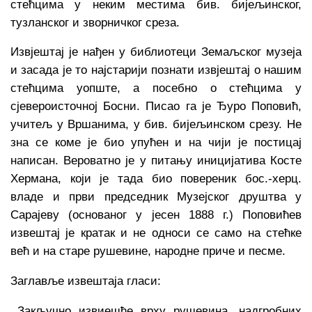
стећцима у неким местима бив. бијељинског,
тузланског и зворничког среза.
Извјештај је нађен у библиотеци Земаљског музеја
и засада је то најстарији познати извјештај о нашим
стећцима уопште, а посебно о стећцима у
сјевероисточној Босни. Писао га је Ђуро Поповић,
учитељ у Вршанима, у бив. бијељинском срезу. Не
зна се коме је био упућен и на чији је постицај
написан. Вероватно је у питању иницијатива Косте
Хермана, који је тада био повереник бос.-херц.
владе и први председник Музејског друштва у
Сарајеву (основаног у јесен 1888 г.) Поповићев
извештај је кратак и не односи се само на стећке
већ и на старе рушевине, народне приче и песме.
Заглавље извештаја гласи:
,,Закључно извиешће врху рушевина, надгробних