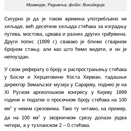
Мраморје, Радимља; фото:
Википедија
Сигурно је да је током времена употребљено не
хиљаде, већ десетине хиљада стећака за изградњу
путева, мостова, цркава и разних других грађевина.
Други попис (1899 г.) свакако је ближи стварном
бројном стању, али као што ћемо видети, и он је
непоуздан.
У свом реферату о броју и распрострањењу стећака
у Босни и Херцеговини Коста Херман, тадашњи
директор Земаљског музеја у Сарајеву, поднео је на
ХI Руском археолошком конгресу у Кијеву 1899
године и податке о просечном броју стећака на 100
2
км
у неким срезовима. Тако ту читамо, на пример,
2
да на 100 км
у зворничком срезу долази једва
четири, а у тузланском 2 – 0 стећака.