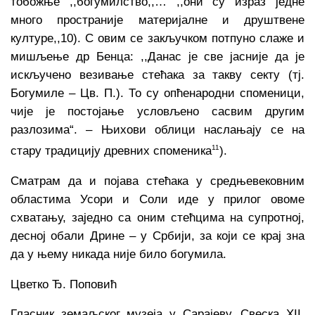
тобожње ,,богумилство,,… ,,они су израз једне
много пространије материјалне и друштвене
културе,,10). С овим се закључком потпуно слаже и
мишљење др Бенца: ,,Данас је све јасније да је
искључено везивање стећака за такву секту (тј.
Богумиле – Цв. П.). То су опћенародни споменици,
чије је постојање условљено сасвим другим
разлозима“. – Њихови облици наслањају се на
11
стару традицију древних споменика
).
Сматрам да и појава стећака у средњевековним
областима Усори и Соли иде у прилог овоме
схватању, заједно са оним стећцима на супротној,
десној обали Дрине – у Србији, за који се крај зна
да у њему никада није било богумила.
Цветко Ђ. Поповић
Гласник земаљског музеја у Сарајеву, Свеска XII,