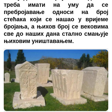
треба имати на уму да се
пребројавање односи на број
стећака који се нашао у вријеме
бројања, а њихов број се вековима
све до наших дана стално смањује
њиховим уништавањем.