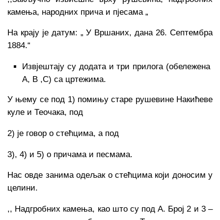
камења, народних прича и пјесама „
На крају је датум: „ У Вршаних, дана 26. Септембра
1884.“
Извјештају су додата и три прилога (обележена
A, B ,C) са цртежима.
У њему се под 1) помињу старе рушевине Накићеве
куле и Теочака, под
2) је говор о стећцима, а под
3), 4) и 5) о причама и песмама.
Нас овде занима одељак о стећцима који доносим у
целини.
,, Надгробних камења, као што су под А. Број 2 и 3 –