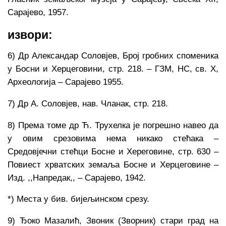
Сарајево, 1957.
извори:
6) Др Александар Соловјев, Број гробних споменика
у Босни и Херцеговини, стр. 218. – ГЗМ, НС, св. Х,
Археологија – Сарајево 1955.
7) Др А. Соловјев, нав. Чланак, стр. 218.
8) Према томе др Ћ. Трухелка је погрешно навео да
у овим срезовима нема никако стећака –
Средовјечни стећци Босне и Хереговине, стр. 630 –
Повиест хрватских земаља Босне и Херцеговине –
Изд. ,,Напредак,, – Сарајево, 1942.
*) Места у бив. бијељинском срезу.
9) Ђоко Мазалић, Звоник (Зворник) стари град на