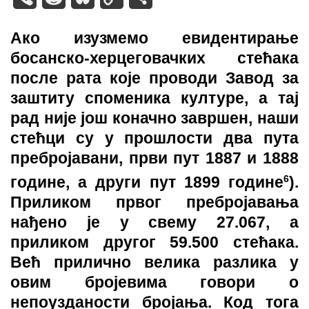
Link
Ако изузмемо евидентирање
босанско-херцеговачких стећака
после рата које проводи Завод за
заштиту споменика културе, а тај
рад није још коначно завршен, наши
стећци су у прошлости два пута
пребројавани, први пут 1887 и 1888
6
године, а други пут 1899 године
).
Приликом првог пребројавања
нађено је у свему 27.067, а
приликом другог 59.500 стећака.
Већ прилично велика разлика у
овим бројевима говори о
непоузданости бројања. Код тога