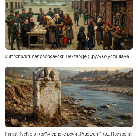
Митрополит дабробосански Нектарије (Круљ) о усташама
Ранка Куић о открићу српске речи „Praotcem“ код Призрена