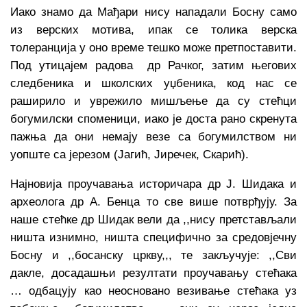
Иако знамо да Мађари нису нападали Босну само
из верских мотива, ипак се толика верска
толеранција у оно време тешко може претпоставити.
Под утицајем радова др Рачког, затим његових
следбеника и школских уџбеника, код нас се
раширило и уврежило мишљење да су стећци
богумилски споменици, иако је доста рано скренута
пажња да они немају везе са богумилством ни
уопште са јерезом (Јагић, Јиречек, Скарић).
Најновија проучавања историчара др Ј. Шидака и
археолога др А. Бенца то све више потврђују. За
наше стећке др Шидак вели да ,,нису претстављали
ништа изнимно, ништа специфично за средовјечну
Босну и ,,босанску цркву,,, те закључује: ,,Сви
дакле, досадашњи резултати проучавању стећака
… одбацују као неосновано везивање стећака уз