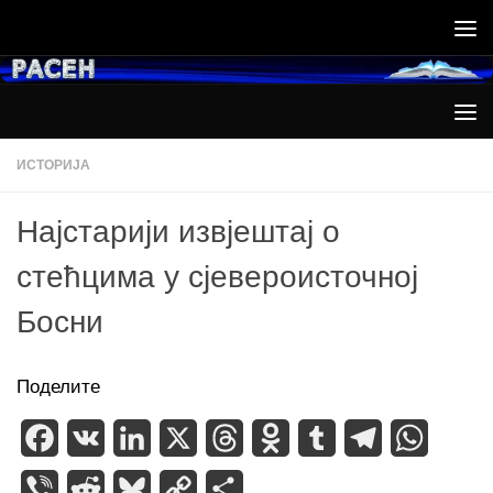
Skip to content
ИСТОРИЈА
Најстарији извјештај о
стећцима у сјевероисточној
Босни
Поделите
Facebook
VK
LinkedIn
X
Threads
Odnoklassniki
Tumblr
Telegram
WhatsA
Viber
Reddit
Bluesky
Copy
Share