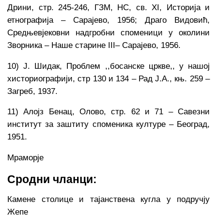
Дрини, стр. 245-246, ГЗМ, НС, св. ХI, Историја и
етнографија – Сарајево, 1956; Драго Видовић,
Средњевјековни надгробни споменици у околини
Зворника – Наше старине III– Сарајево, 1956.
10) Ј. Шидак, Проблем ,,босанске цркве,, у нашој
хисториографији, стр 130 и 134 – Рад Ј.А., књ. 259 –
Загреб, 1937.
11) Алојз Бенац, Олово, стр. 62 и 71 – Савезни
институт за заштиту споменика културе – Београд,
1951.
Мраморје
Сродни чланци:
Камене столице и тајанствена кугла у подручју
Жепе