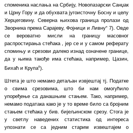
споменика наслања на Србију, Новопазарски Санџак
и Црну Гору и да обухвата југоисточну Босну и целу
Херцеговину. Северна њихова граница пролази од
Зворника према Сарајеву, Фојници и Ливну“ 7). Овде
се вероватно мисли на границу масовног
распростирања стећака , јер се и у самом реферату
спомињу и срезови далеко изнад означене границе,
да у њима такође има стећака, например, Цазин,
8
Бихаћ и Крупа
).
Штета је што немамо детаљан извјештај тј. Податке
о свима срезовима, што би нам омогућило
упоређење са данашњим стањем. Тако, например,
немамо података како је у то време било са бројним
стањем стећака у бив. бијељинском срезу. Стога је
у светлу наведених статистика од интереса
упознати се са једним старим извештајем о