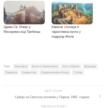
Црква Св. Илије у
Камене столице и
Месарима код Требиња
тајанствена кугла у
подручју Жепе
Tags:
Бањалука
Босна и Херцеговина
Коста Херман
Мраморје
Радимља
Средњи век
Средњовековна Босна
Стећци
NEXT STORY
Србија на Светској изложби у Паризу 1900. године
PREVIOUS STORY