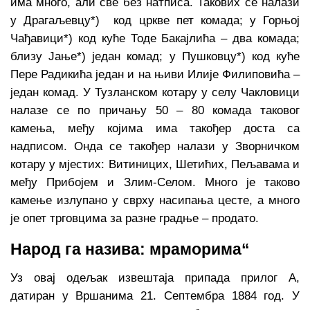
има много, али све без натписа. Такових се налази
у Драгаљевцу*) код цркве пет комада; у Горњој
Чађавици*) код куће Тоде Бакајлића – два комада;
близу Јање*) један комад; у Пушковцу*) код куће
Пере Радикића један и на њиви Илије Филиповића –
један комад. У Тузланском котару у селу Чакловици
налазе се по причању 50 – 80 комада таковог
камења, међу којима има такођер доста са
надписом. Онда се такођер налази у Зворничком
котару у мјестих: Витиницих, Шетићих, Пељавама и
међу Прибојем и Злим-Селом. Много је таково
камење излупано у сврху насипања цесте, а много
је опет трговцима за разне градње – продато.
Народ га назива: мраморима“
Уз овај одељак извештаја припада прилог А,
датиран у Вршанима 21. Септембра 1884 год. У