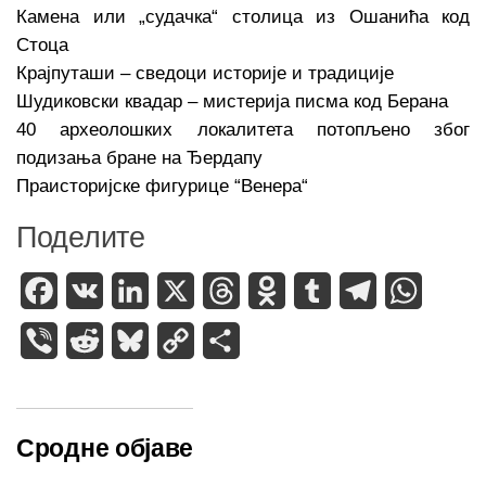
Камена или „судачка“ столица из Ошанића код
Стоца
Крајпуташи – сведоци историје и традиције
Шудиковски квадар – мистерија писма код Берана
40 археолошких локалитета потопљено због
подизања бране на Ђердапу
Праисторијске фигурице “Венера“
Поделите
Facebook
VK
LinkedIn
X
Threads
Odnoklassniki
Tumblr
Telegram
WhatsA
Viber
Reddit
Bluesky
Copy
Share
Link
Сродне објаве