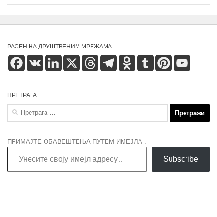
РАСЕН НА ДРУШТВЕНИМ МРЕЖАМА
Facebook
VK
LinkedIn
X
Threads
Telegram
Odnoklassniki
Tumblr
Pinterest
YouTube
ПРЕТРАГА
Претрага
за:
ПРИМАЈТЕ ОБАВЕШТЕЊА ПУТЕМ ИМЕЈЛА .
Унесите своју имејл адресу…
Subscribe