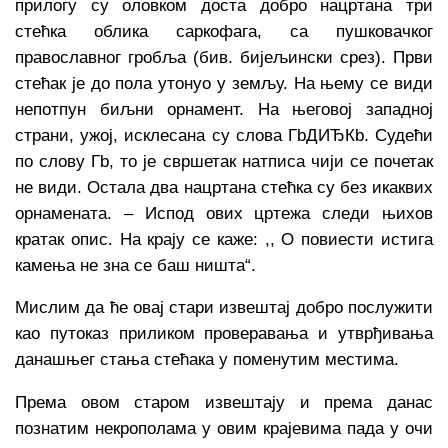
прилогу су оловком доста добро нацртана три
стећка облика саркофага, са пушковачког
православног гробља (бив. бијељински срез). Први
стећак је до пола утонуо у земљу. На њему се види
непотпун биљни орнамент. На његовој западној
страни, ужој, исклесана су слова ГbДИЂКb. Судећи
по слову Гb, то је свршетак натписа чији се почетак
не види. Остала два нацртана стећка су без икаквих
орнамената. – Испод ових цртежа следи њихов
кратак опис. На крају се каже: ,, О повиести истига
камења не зна се баш ништа“.
Мислим да ће овај стари извештај добро послужити
као путоказ приликом проверавања и утврђивања
данашњег стања стећака у поменутим местима.
Према овом старом извештају и према данас
познатим некрополама у овим крајевима пада у очи