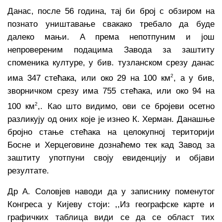
Данас, после 56 година, тај би број с обзиром на
познато уништавање свакако требало да буде
далеко мањи. А према непотпуним и још
непровереним подацима Завода за заштиту
споменика културе, у бив. тузланском срезу данас
2
има 347 стећака, или око 29 на 100 км
, а у бив,
зворничком срезу има 755 стећака, или око 94 на
2
100 км
,. Као што видимо, ови се бројеви осетно
разликују од оних које је изнео К. Херман. Данашње
бројно стање стећака на целокупној територији
Босне и Херцеговине дознаћемо тек кад Завод за
заштиту употпуни своју евиденцију и објави
резултате.
Др А. Соловјев наводи да у записнику поменутог
Конгреса у Кијеву стоји: ,,Из географске карте и
графичких таблица види се да се област тих