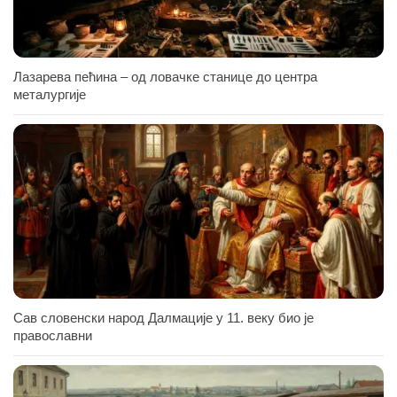
Лазарева пећина – од ловачке станице до центра
металургије
Сав словенски народ Далмације у 11. веку био је
православни