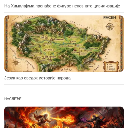
На Хималајима пронађене фигуре непознате цивилизације
Језик као сведок историје народа
НАСЛЕЂЕ