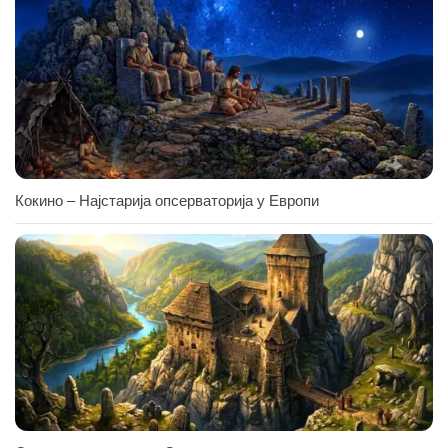
Кокино – Најстарија опсерваторија у Европи