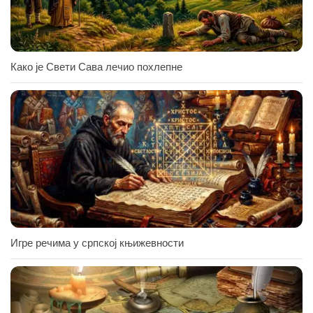
Како је Свети Сава лечио похлепне
Игре речима у српској књижевности