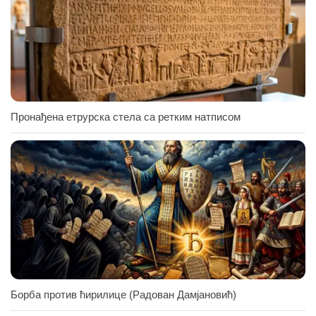
Пронађена етрурска стела са ретким натписом
Борба против ћирилице (Радован Дамјановић)