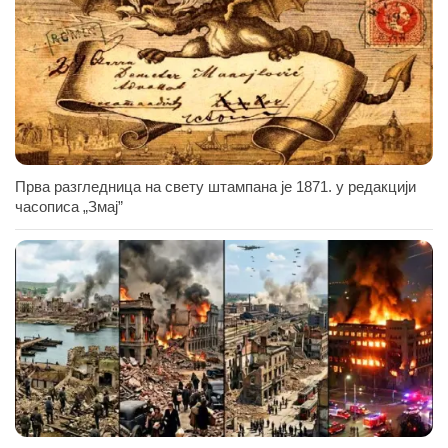
Прва разгледница на свету штампана је 1871. у редакцији
часописа „Змај”