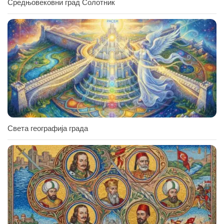
Средњовековни град Солотник
Света географија града