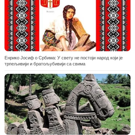
Енрико Јосиф о Србима: У свету не постоји народ који је
трпељивији и братољубивији са свима