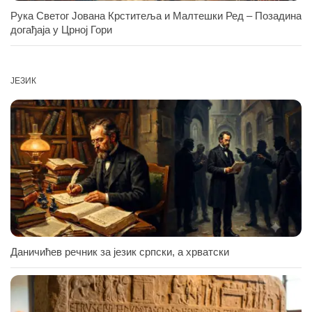
Рука Светог Јована Крститеља и Малтешки Ред – Позадина
догађаја у Црној Гори
ЈЕЗИК
Даничићев речник за језик српски, а хрватски