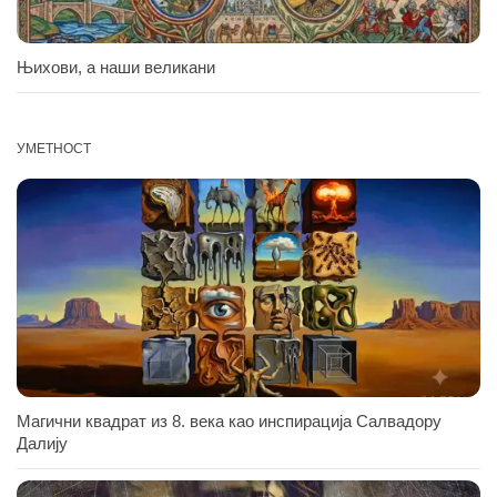
Њихови, а наши великани
УМЕТНОСТ
Магични квадрат из 8. века као инспирација Салвадору
Далију