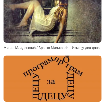
Милан Младеновић / Бранко Миљковић – Између два дана