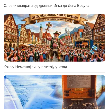
Словни квадрати од древних Инка до Дена Брауна
Како у Немачкој пишу и читају уназад