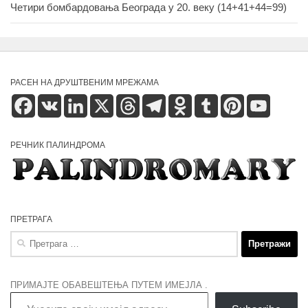
Четири бомбардовања Београда у 20. веку (14+41+44=99)
РАСЕН НА ДРУШТВЕНИМ МРЕЖАМА
Facebook
VK
LinkedIn
X
Threads
Telegram
Odnoklassniki
Tumblr
Pinterest
YouTube
РЕЧНИК ПАЛИНДРОМА
ПРЕТРАГА
Претрага
за:
ПРИМАЈТЕ ОБАВЕШТЕЊА ПУТЕМ ИМЕЈЛА .
Унесите своју имејл адресу…