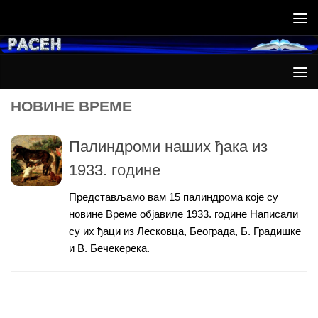
Skip to content
НОВИНЕ ВРЕМЕ
Палиндроми наших ђака из
1933. године
Представљамо вам 15 палиндрома које су
новине Време објавиле 1933. године Написали
су их ђаци из Лесковца, Београда, Б. Градишке
и В. Бечекерека.