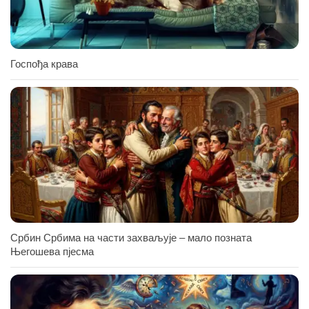
Госпођа крава
Србин Србима на части захваљује – мало позната
Његошева пјесма