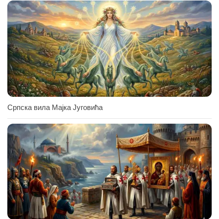
Српска вила Мајка Југовића