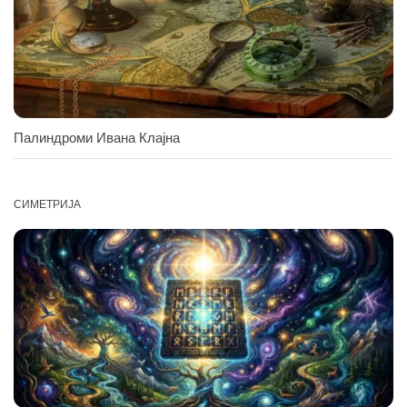
Палиндроми Ивана Клајна
СИМЕТРИЈА