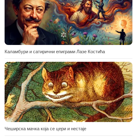
Каламбури и сатирични епиграми Лазе Костића
Чеширска мачка која се цери и нестаје