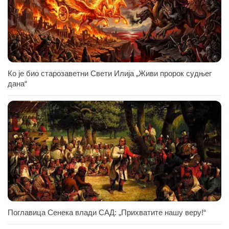
Ко је био старозаветни Свети Илија „Живи пророк судњег
дана“
Поглавица Сенека влади САД: „Прихватите нашу веру!“