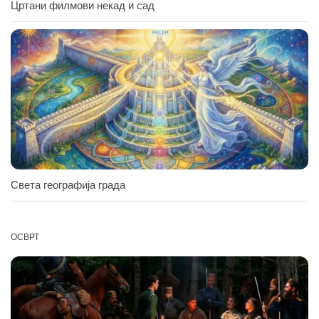
Цртани филмови некад и сад
Света географија града
ОСВРТ