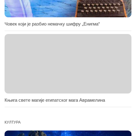
Човек који је разбио немачку шифру „Енигма“
Књига свете магије египатског мага Аврамелина
КУЛТУРА