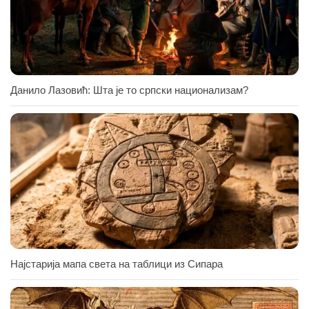
Данило Лазовић: Шта је то српски национализам?
Најстарија мапа света на таблици из Сипара