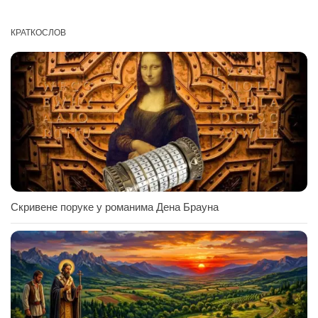
КРАТКОСЛОВ
Скривене поруке у романима Дена Брауна