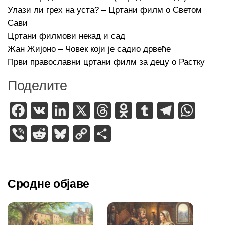
Улази ли грех на уста? – Цртани филм о Светом
Сави
Цртани филмови некад и сад
Жан Жијоно – Човек који је садио дрвеће
Први православни цртани филм за децу о Растку
Поделите
Facebook
VK
LinkedIn
X
Threads
Odnoklassniki
Tumblr
Telegram
WhatsA
Viber
Reddit
Bluesky
Copy
Share
Link
Сродне објаве