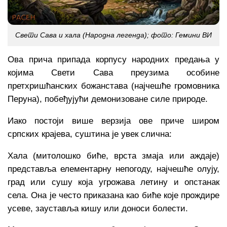
Свети Сава и хала (Народна легенда); фото: Гемини ВИ
Ова прича припада корпусу народних предања у
којима Свети Сава преузима особине
претхришћанских божанстава (најчешће громовника
Перуна), побеђујући демонизоване силе природе.
Иако постоји више верзија ове приче широм
српских крајева, суштина је увек слична:
Хала (митолошко биће, врста змаја или аждаје)
представља елементарну непогоду, најчешће олују,
град или сушу која угрожава летину и опстанак
села. Она је често приказана као биће које прождире
усеве, зауставља кишу или доноси болести.