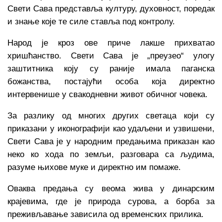
Свети Сава представља културу, духовност, поредак
и знање које те силе ставља под контролу.
Народ је кроз ове приче лакше прихватао
хришћанство. Свети Сава је „преузео“ улогу
заштитника коју су раније имала паганска
божанства, постајући особа која директно
интервенише у свакодневни живот обичног човека.
За разлику од многих других светаца који су
приказани у иконографији као удаљени и узвишени,
Свети Сава је у народним предањима приказан као
неко ко хода по земљи, разговара са људима,
разуме њихове муке и директно им помаже.
Оваква предања су веома жива у динарским
крајевима, где је природа сурова, а борба за
преживљавање зависила од временских прилика.