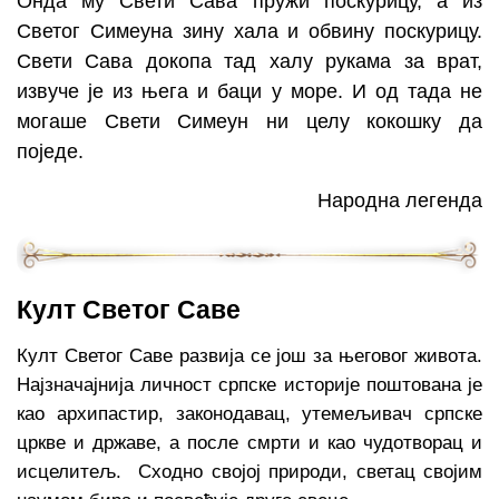
Онда му Свети Сава пружи поскурицу, а из
Светог Симеуна зину хала и обвину поскурицу.
Свети Сава докопа тад халу рукама за врат,
извуче је из њега и баци у море. И од тада не
могаше Свети Симеун ни целу кокошку да
поједе.
Народна легенда
Култ Светог Саве
Култ Светог Саве развија се још за његовог живота.
Најзначајнија личност српске историје поштована је
као архипастир, законодавац, утемељивач српске
цркве и државе, а после смрти и као чудотворац и
исцелитељ. Сходно својој природи, светац својим