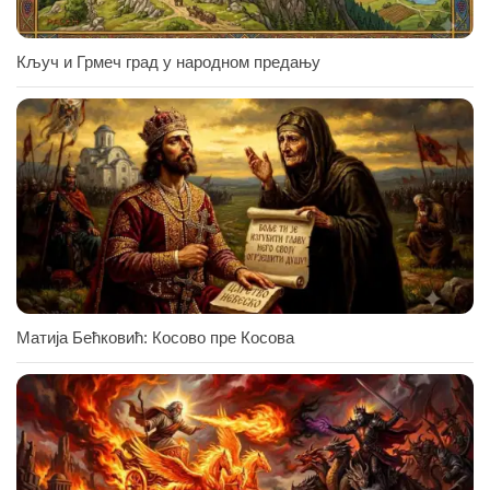
Кључ и Грмеч град у народном предању
Матија Бећковић: Косово пре Косова