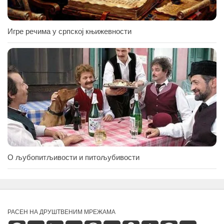
Игре речима у српској књижевности
О љубопитљивости и питољубивости
РАСЕН НА ДРУШТВЕНИМ МРЕЖАМА