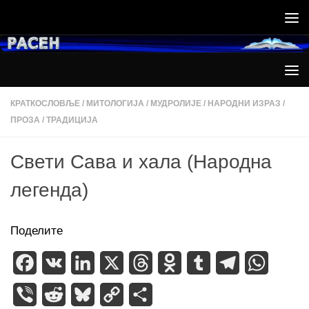
Skip to content
КРАТКОСЛОВЉЕ
/
МИТОЛОГИЈА
/
МУДРОЛИЈЕ
/
НАРОДНИ ИЗРАЗ
/
ПРОЗА
/
ТРАДИЦИЈА
Свети Сава и хала (Народна
легенда)
Поделите
Facebook
VK
LinkedIn
X
Threads
Odnoklassniki
Tumblr
Telegram
WhatsA
Viber
Reddit
Bluesky
Copy
Share