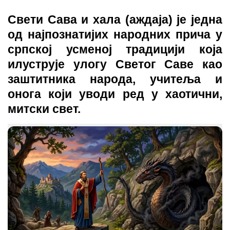
Link
Свети Сава и хала (аждаја) је једна
од најпознатијих народних прича у
српској усменој традицији која
илуструје улогу Светог Саве као
заштитника народа, учитеља и
онога који уводи ред у хаотични,
митски свет.