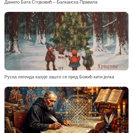
Данило Бата Стојковић – Балканска Правила
Руска легенда казује зашто се пред Божић кити јелка