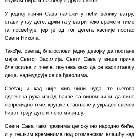
наумом бира и посвећује друге свеце.
У једној причи Сава наложи у пећи велику ватру,
стави у њу дете, држи га у ватри неко време и тиме
га посвећује, јер је од тог детета касније постао
Свети Никола.
Такође, светац благослови једну девојку да постане
мајка Светог Василија. Свети Сава у више прича
благосиља и пчеле, поучава како да се васпитавају
деца, надмудрује се са ђаволима.
Светац и кад није жив чини чуда, те његова
одсечена рука изнад бачве са вином чини да вино
непрекидно тече, крушке стављене у украден свечев
ћивот трају дуго и лепо миришу.
Свети Сава тако прожима целокупно народно биће,
и у тешким временима под отоманском влашћу кад