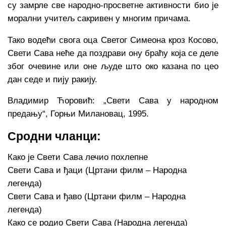
су замрле све народно-просветне активности био је
морални учитељ сакривен у многим причама.
Тако водећи свога оца Светог Симеона кроз Косово,
Свети Сава неће да поздрави ону браћу која се деле
због очевине или оне људе што око казана по цео
дан седе и пију ракију.
Владимир Ћоровић: „Свети Сава у народном
предању“, Горњи Милановац, 1995.
Сродни чланци:
Како је Свети Сава лечио похлепне
Свети Сава и ђаци (Цртани филм – Народна
легенда)
Свети Сава и ђаво (Цртани филм – Народна
легенда)
Како се родио Свети Сава (Народна легенда)