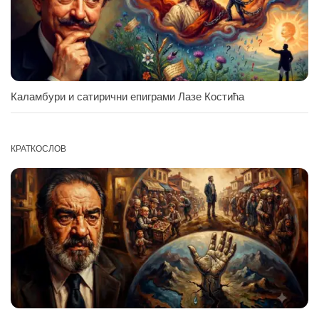
Каламбури и сатирични епиграми Лазе Костића
КРАТКОСЛОВ