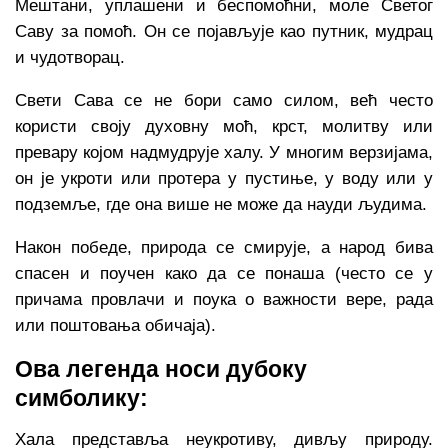
Мештани, уплашени и беспомоћни, моле Светог
Саву за помоћ. Он се појављује као путник, мудрац
и чудотворац.
Свети Сава се не бори само силом, већ често
користи своју духовну моћ, крст, молитву или
превару којом надмудрује халу. У многим верзијама,
он је укроти или протера у пустиње, у воду или у
подземље, где она више не може да науди људима.
Након победе, природа се смирује, а народ бива
спасен и поучен како да се понаша (често се у
причама провлачи и поука о важности вере, рада
или поштовања обичаја).
Ова легенда носи дубоку
симболику:
Хала представља неукротиву, дивљу природу.