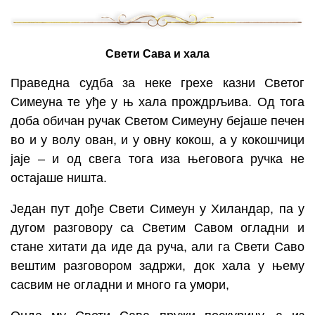
Свети Сава и хала
Праведна судба за неке грехе казни Светог
Симеуна те уђе у њ хала прождрљива. Од тога
доба обичан ручак Светом Симеуну бејаше печен
во и у волу ован, и у овну кокош, а у кокошчици
јаје – и од свега тога иза његовога ручка не
остајаше ништа.
Један пут дође Свети Симеун у Хиландар, па у
дугом разговору са Светим Савом огладни и
стане хитати да иде да руча, али га Свети Саво
вештим разговором задржи, док хала у њему
сасвим не огладни и много га умори,