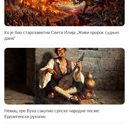
Ко је био старозаветни Свети Илија „Живи пророк судњег
дана“
Немац пре Вука сакупио српске народне песме:
Ерлангенски рукопис