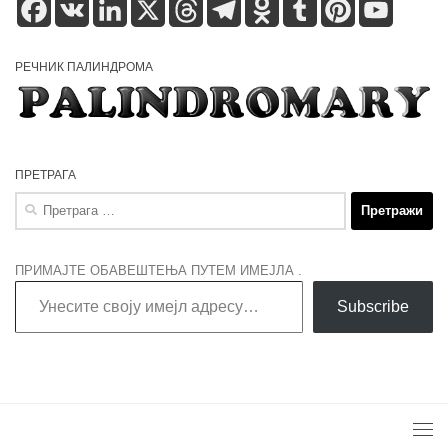
Facebook
VK
LinkedIn
X
Threads
Telegram
Odnoklassniki
Tumblr
Pinterest
YouTube
РЕЧНИК ПАЛИНДРОМА
ПРЕТРАГА
Претрага
за:
ПРИМАЈТЕ ОБАВЕШТЕЊА ПУТЕМ ИМЕЈЛА .
Унесите своју имејл адресу…
Subscribe