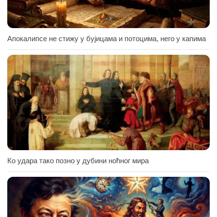
Апокалипсе не стижу у бујицама и потоцима, него у капима
Ко удара тако позно у дубини ноћног мира