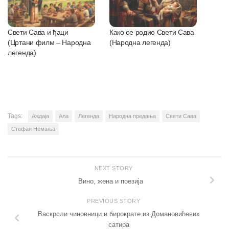
Свети Сава и ђаци
Како се родио Свети Сава
(Цртани филм – Народна
(Народна легенда)
легенда)
Tags:
Аждаја
Ала
Легенда
Народна предања
Свети Сава
Стефан Немања
NEXT STORY
Вино, жена и поезија
PREVIOUS STORY
Васкрсли чиновници и бирократе из Домановићевих
сатира