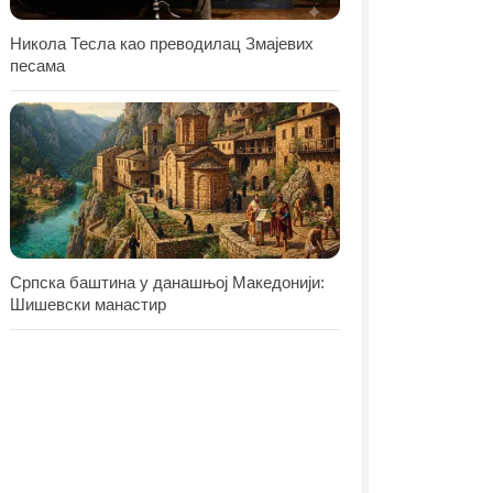
Никола Тесла као преводилац Змајевих
песама
Српска баштина у данашњој Македонији:
Шишевски манастир