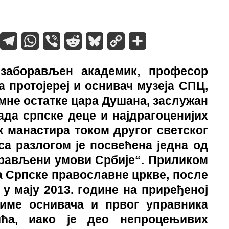
assniki
umblr
Telegram
WhatsApp
Viber
Reddit
Bluesky
Copy
Share
Link
заборављен академик, професор
 протојереј и оснивач музеја СПЦ,
емне остатке цара Душана, заслужан
да српске деце и најдрагоценијих
 манастира током другог светског
са разлогом је посвећена једна од
орављени умови Србије“. Приликом
а Српске православне цркве, после
у мају 2013. године на приређеној
име оснивача и првог управника
ића, иако је део непроцењивих