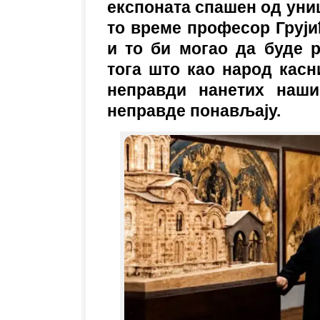
експоната спашен од уни
то време професор Груји
и то би могао да буде 
тога што као народ кас
неправди нанетих наш
неправде понављају.