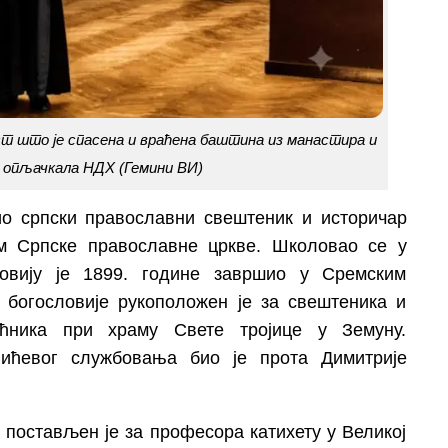
ост што је спасена и враћена баштина из манастира и
је опљачкала НДХ (Гемини ВИ)
био српски православни свештеник и историчар
ом Српске православне цркве. Школовао се у
овију је 1899. године завршио у Сремским
 богословије рукоположен је за свештеника и
оћника при храму Свете тројице у Земуну.
ићевог службовања био је прота Димитрије
постављен је за професора катихету у Великој