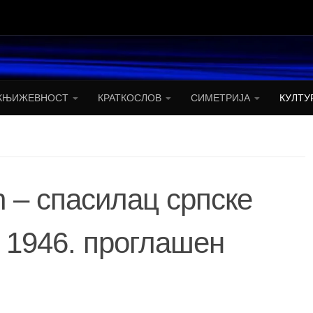
КЊИЖЕВНОСТ
КРАТКОСЛОВ
СИМЕТРИЈА
КУЛТУ
ћ – спасилац српске
 1946. проглашен