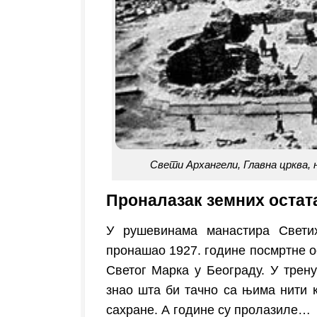
Свети Архангели, Главна црква, 
Проналазак земних остат
У рушевинама манастира Светих
пронашао 1927. године посмртне ос
Светог Марка у Београду. У трену
знао шта би тачно са њима нити к
сахране. А године су пролазиле…