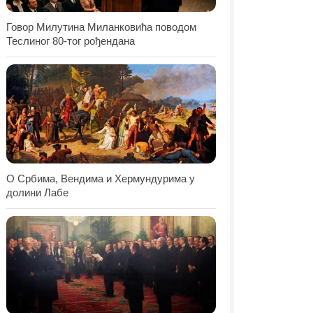
Говор Милутина Миланковића поводом
Теслиног 80-тог рођендана
О Србима, Вендима и Хермундурима у
долини Лабе