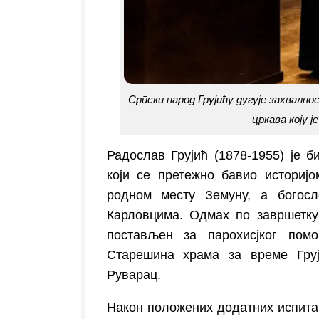
Српски народ Грујићу дугује захвалн
цркава коју 
Радослав Грујић (1878-1955) је 
који се претежно бавио историј
родном месту Земуну, а богосл
Карловцима. Одмах по завршетку
постављен за парохисјког пом
Старешина храма за време Груј
Руварац.
Након положених додатних испита 