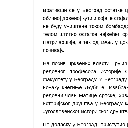
Вративши се у Београд остатке ц
обичној дрвеној кутији која је ста
не буду уништене током бомбардо
телом штитио остатке највећег ср
Патријаршије, а тек од 1968. у цр
почивају.
На позив црквених власти Грујић
редовног професора историје 
факултету у Београду. У Београду
Конаку кнегиње Љубице. Изабран
редовни члан Матице српске, хрв
историјског друштва у Београду 
Југословенског историјског друштв
По доласку у Београд, приступио 