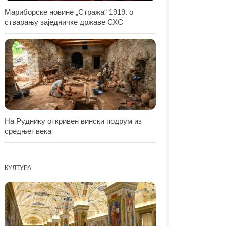
Мариборске новине „Стража“ 1919. о
стварању заједничке државе СХС
На Руднику откривен вински подрум из
средњег века
КУЛТУРА