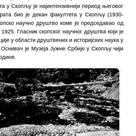
а у Скопљу је најинтензивнији период његовог
рата био је декан факултета у Скопљу (1930-
копско научно друштво коме је председавао од
 1925. Гласник скопског научног друштва који је
ције у области друштвених и историјских наука у
 Оснивач је Музеја Јужне Србије у Скопљу чији
године.