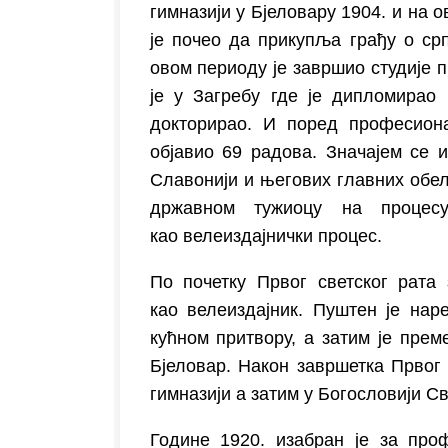
гимназији у Бјеловару 1904. и на о
је почео да прикупља грађу о срп
овом периоду је завршио студије п
је у Загребу где је дипломирао 
докторирао. И поред професион
објавио 69 радова. Значајем се и
Славонији и његових главних обеле
државном тужиоцу на процесу
као велеиздајнички процес.
По почетку Првог светског рата 
као велеиздајник. Пуштен је нар
кућном притвору, а затим је прем
Бјеловар. Након завршетка Првог 
гимназији а затим у Богословији С
Године 1920. изабран је за про