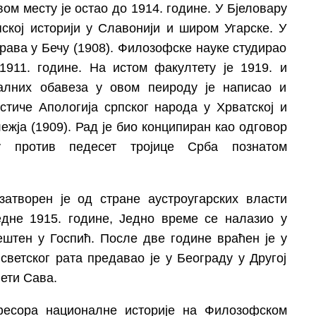
вом месту је остао до 1914. године. У Бјеловару
ској историји у Славонији и широм Угарске. У
рава у Бечу (1908). Филозофске науке студирао
1911. године. На истом факултету је 1919. и
алних обавеза у овом пеироду је написао и
стиче Апологија српског народа у Хрватској и
жја (1909). Рад је био конципиран као одговор
 против педесет тројице Срба познатом
затворен је од стране аустроугарских власти
едне 1915. године, Једно време се налазио у
ештен у Госпић. После две године враћен је у
светског рата предавао је у Београду у Другој
вети Сава.
фесора националне историје на Филозофском