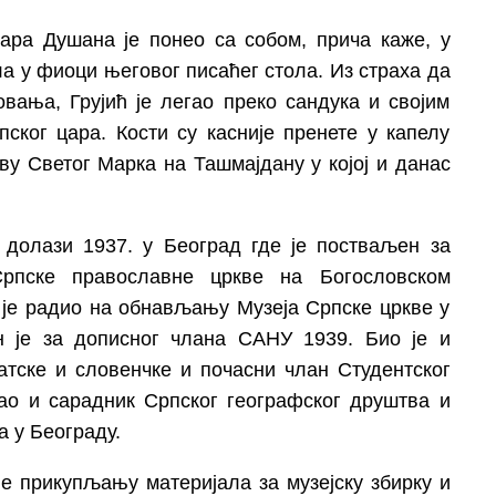
ара Душана је понео са собом, прича каже, у
јала у фиоци његовог писаћег стола. Из страха да
вања, Грујић је легао преко сандука и својим
пског цара. Кости су касније пренете у капелу
кву Светог Марка на Ташмајдану у којој и данас
 долази 1937. у Београд где је постваљен за
Српске православне цркве на Богословском
 је радио на обнављању Музеја Српске цркве у
 је за дописног члана САНУ 1939. Био је и
атске и словенчке и почасни члан Студентског
као и сарадник Српског географског друштва и
а у Београду.
је прикупљању материјала за музејску збирку и