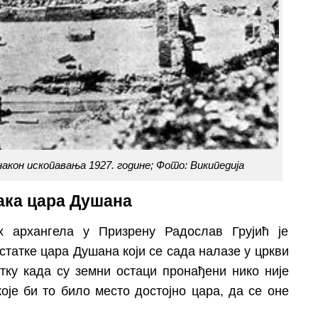
након ископавања 1927. године; Фото:
Википедија
ака цара Душана
 архангела у Призрену Радослав Грујић је
татке цара Душана који се сада налазе у цркви
тку када су земни остаци пронађени нико није
оје би то било место достојно цара, да се оне