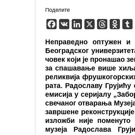
Поделите
Facebook
VK
LinkedIn
X
Threads
Odnokl
T
Неправедно оптужен и 
Београдског универзитета
човек који је пронашао з
за спашавање више хиља
реликвија фрушкогорских
рата. Радославу Грујићу 
емисија у серијалу „Заб
свечаног отварања Музеј
завршене реконструкције 
изложби није поменуто 
музеја Радослава Груј