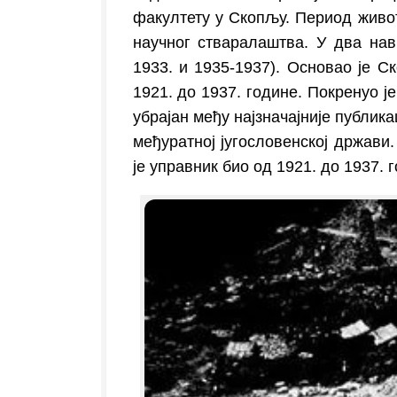
факултету у Скопљу. Период живот
научног стваралаштва. У два нав
1933. и 1935-1937). Основао је С
1921. до 1937. године. Покренуо је
убрајан међу најзначајније публика
међуратној југословенској држави.
је управник био од 1921. до 1937. 