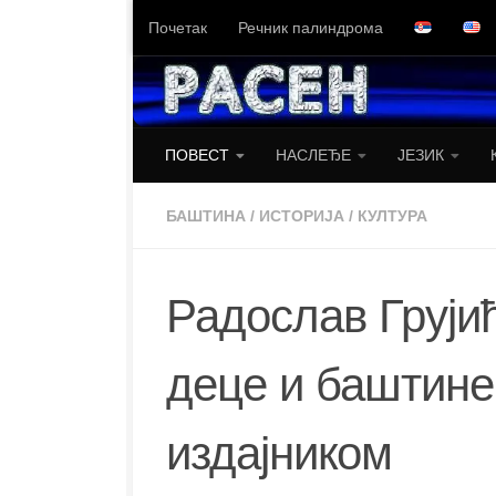
Почетак
Речник палиндрома
Skip to content
ПОВЕСТ
НАСЛЕЂЕ
ЈЕЗИК
БАШТИНА
/
ИСТОРИЈА
/
КУЛТУРА
Радослав Груји
деце и баштине
издајником