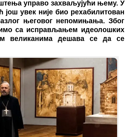
штења управо захваљујући њему. У
ћ још увек није био рехабилитован
разлог његовог непомињања. Због
нимо са исправљањем идеолошких
им великанима дешава се да се