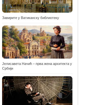
Завирите у Ватиканску библиотеку
Јелисавета Начић – прва жена архитекта у
Србији