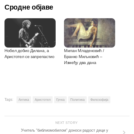
Сродне објаве
Нобел добио Дилана, а
Милан Младеновић /
Аристотел се запрепастио
Бранко Миљковић –
Између два дана
Tags:
Антика
Аристотел
Грчка
Политика
Филозофија
NEXT STORY
Учитељ “библиомобилом“ доноси радост деци у