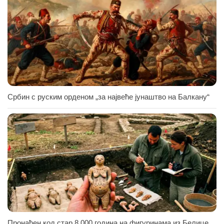
Србин с руским орденом „за највеће јунаштво на Балкану“
Пронађен код стар 8.000 година на фигуринама из Белице