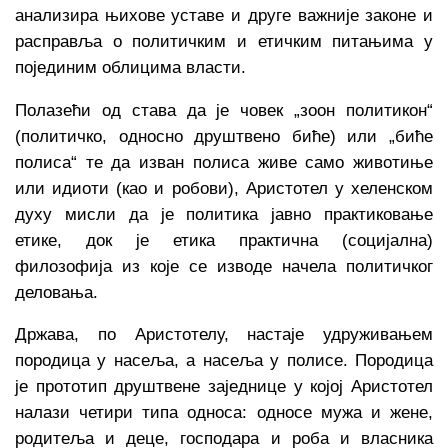
анализира њихове уставе и друге важније законе и
расправља о политичким и етичким питањима у
појединим облицима власти.
Полазећи од става да је човек „зоон политикон“
(политичко, односно друштвено биће) или „биће
полиса“ те да изван полиса живе само животиње
или идиоти (као и робови), Аристотел у хеленском
духу мисли да је политика јавно практиковање
етике, док је етика практична (социјална)
филозофија из које се изводе начела политичког
деловања.
Држава, по Аристотелу, настаје удруживањем
породица у насеља, а насеља у полисе. Породица
је прототип друштвене заједнице у којој Аристотел
налази четири типа односа: односе мужа и жене,
родитеља и деце, господара и роба и власника