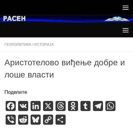
Skip to content
ГЕОПОЛИТИКА
/
ИСТОРИЈА
Аристотелово виђење добре и
лоше власти
Поделите
Facebook
VK
LinkedIn
X
Threads
Odnoklassniki
Tumblr
Telegram
WhatsA
Viber
Reddit
Bluesky
Copy
Share
Link