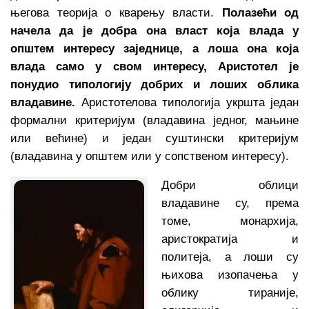
његова теорија о кварењу власти.
Полазећи од
начела да је добра она власт која влада у
општем интересу заједнице, а лоша она која
влада само у свом интересу, Аристотел је
понудио типологију добрих и лоших облика
владавине.
Аристотелова типологија укршта један
формални критеријум (владавина једног, мањине
или већине) и један суштински критеријум
(владавина у општем или у сопственом интересу).
Добри облици
владавине су, према
томе, монархија,
аристократија и
политеја, а лоши су
њихова изопачења у
облику тираније,