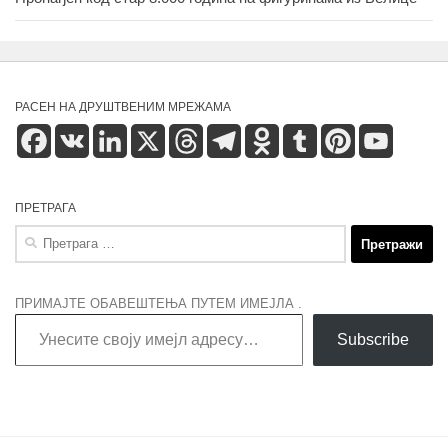
РАСЕН НА ДРУШТВЕНИМ МРЕЖАМА
Facebook
VK
LinkedIn
X
Threads
Telegram
Odnoklassniki
Tumblr
Pinterest
YouTube
ПРЕТРАГА
Претрага
за:
ПРИМАЈТЕ ОБАВЕШТЕЊА ПУТЕМ ИМЕЈЛА .
Унесите своју имејл адресу…
Subscribe