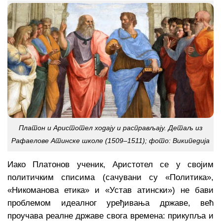
Платон и Аристотел ходају и расправљају. Детаљ из
Рафаелове Атинске школе (1509–1511); фото:
Википедија
Иако Платонов ученик, Аристотел се у својим
политичким списима (сачувани су «Политика»,
«Никоманова етика» и «Устав атински») не бави
проблемом идеалног уређивања државе, већ
проучава реалне државе свога времена: прикупља и