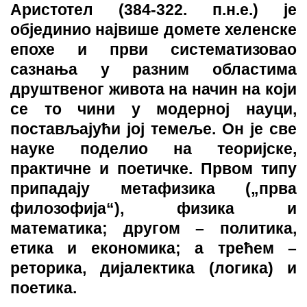
Аристотел (384-322. п.н.е.) је
објединио највише домете хеленске
епохе и први систематизовао
сазнања у разним областима
друштвеног живота на начин на који
се то чини у модерној науци,
постављајући јој темеље. Он је све
науке поделио на теоријске,
практичне и поетичке. Првом типу
припадају метафизика („прва
филозофија“), физика и
математика; другом – политика,
етика и економика; а трећем –
реторика, дијалектика (логика) и
поетика.