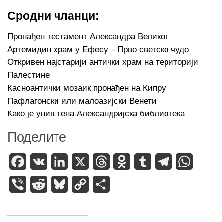
Сродни чланци:
Пронађен тестамент Александра Великог
Артемидин храм у Ефесу – Прво светско чудо
Откривен најстарији антички храм на територији
Палестине
Касноантички мозаик пронађен на Кипру
Пафлагонски или малоазијски Венети
Како је уништена Александријска библиотека
Поделите
Facebook
VK
LinkedIn
X
Threads
Odnoklassniki
Tumblr
Telegram
WhatsA
Viber
Reddit
Bluesky
Copy
Share
Link