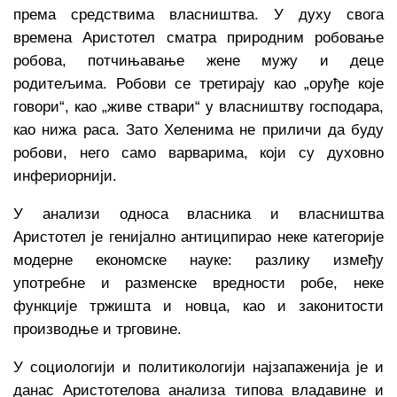
према средствима власништва. У духу свога
времена Аристотел сматра природним робовање
робова, потчињавање жене мужу и деце
родитељима. Робови се третирају као „оруђе које
говори“, као „живе ствари“ у власништву господара,
као нижа раса. Зато Хеленима не приличи да буду
робови, него само варварима, који су духовно
инфериорнији.
У анализи односа власника и власништва
Аристотел је генијално антиципирао неке категорије
модерне економске науке: разлику између
употребне и разменске вредности робе, неке
функције тржишта и новца, као и законитости
производње и трговине.
У социологији и политикологији најзапаженија је и
данас Аристотелова анализа типова владавине и