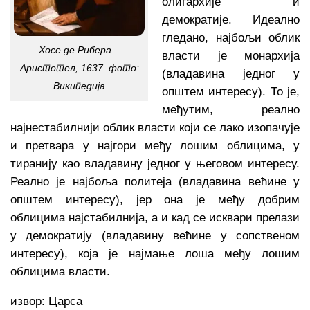
олигархије и
демократије. Идеално
гледано, најбољи облик
Хосе де Рибера –
власти је монархија
Аристотел, 1637. фото:
(владавина једног у
Википедија
општем интересу). То је,
међутим, реално
најнестабилнији облик власти који се лако изопачује
и претвара у најгори међу лошим облицима, у
тиранију као владавину једног у његовом интересу.
Реално је најбоља политеја (владавина већине у
општем интересу), јер она је међу добрим
облицима најстабилнија, а и кад се исквари прелази
у демократију (владавину већине у сопственом
интересу), која је најмање лоша међу лошим
облицима власти.
извор:
Царса