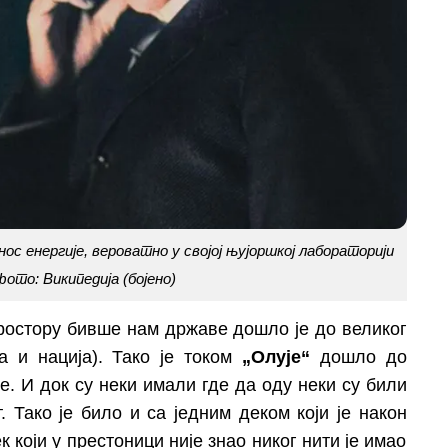
с енергије, вероватно у својој њујоршкој лабораторији
 фото:
Википедија
(бојено)
ростору бивше нам државе дошло је до великог
 и нација). Тако је током
„Олује“
дошло до
. И док су неки имали где да оду неки су били
 Тако је било и са једним деком који је након
 који у престоници није знао никог нити је имао