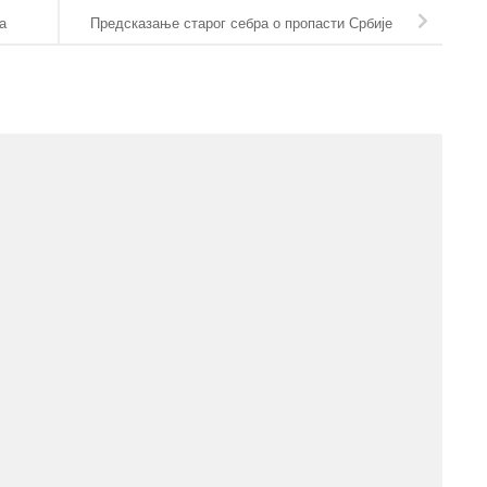
а
Предсказање старог себра о пропасти Србије