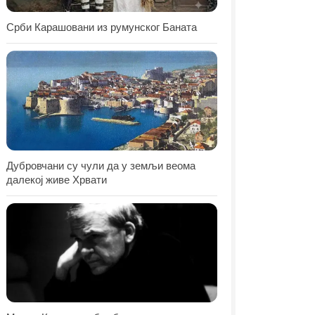
Срби Карашовани из румунског Баната
Дубровчани су чули да у земљи веома
далекој живе Хрвати