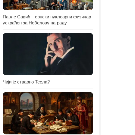
Павле Савић – српски нуклеарни физичар
ускраћен за Нобелову награду
Чији је стварно Тесла?