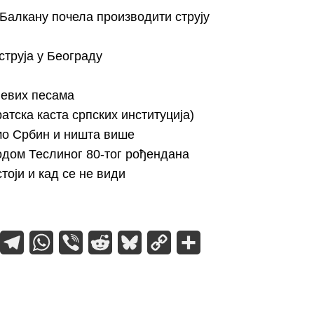
Балкану почела производити струју
струја у Београду
јевих песама
атска каста српских институција)
амо Србин и ништа више
дом Теслиног 80-тог рођендана
тоји и кад се не види
assniki
umblr
Telegram
WhatsApp
Viber
Reddit
Bluesky
Copy
Share
Link