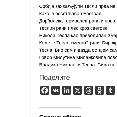
Србија захваљујући Тесли прва на 
Како је осветљаван Београд
Дорћолска термоелектрана и прва 
Теслин рани плес кроз светове
Никола Тесла као преводилац Зма
Коме је Тесла сметао? (или: Бирокр
Тесла: Био сам и вазда остајем с
Говор Милутина Миланковића пово
Владика Николај и Тесла: Сила пос
Поделите
Facebook
VK
LinkedIn
X
Threads
Odnokl
T