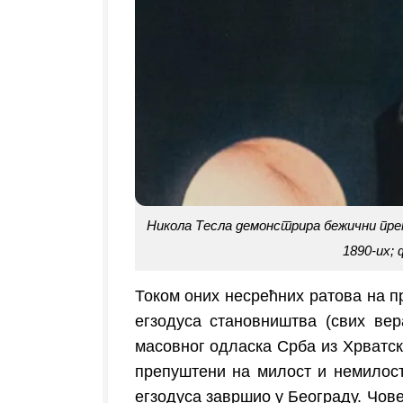
Никола Тесла демонстрира бежични прено
1890-их;
Током оних несрећних ратова на п
егзодуса становништва (свих вера
масовног одласка Срба из Хрватске
препуштени на милост и немилост.
егзодуса завршио у Београду. Човек