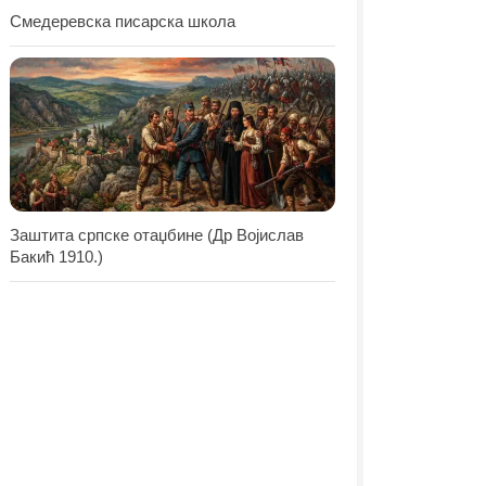
Смедеревска писарска школа
Заштита српске отаџбине (Др Војислав
Бакић 1910.)