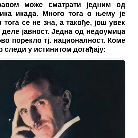
равом може сматрати једним од
ника икада. Много тога о њему је
 тога се не зна, а такође, још увек
 деле јавност. Једна од недоумица
ово порекло тј. националност. Коме
р следи у истинитом догађају: