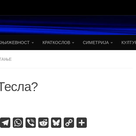
КЊИЖЕВНОСТ
КРАТКОСЛОВ
СИМЕТРИЈА
КУЛТУ
ТАЊЕ
 Тесла?
assniki
umblr
Telegram
WhatsApp
Viber
Reddit
Bluesky
Copy
Share
Link