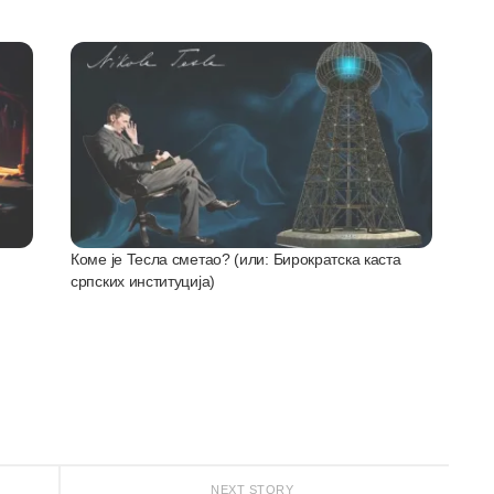
Коме је Тесла сметао? (или: Бирократска каста
српских институција)
NEXT STORY