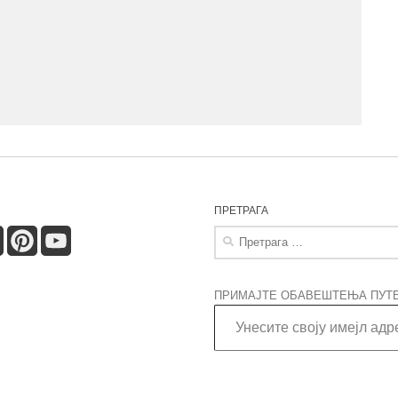
ПРЕТРАГА
lassniki
Tumblr
Pinterest
YouTube
Претрага
за:
ПРИМАЈТЕ ОБАВЕШТЕЊА ПУТЕ
Унесите своју имејл адресу…