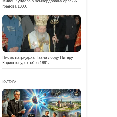
Милан Кундера о бомбардовању српских
градова 1999.
Писмо патријарха Павла лорду Питеру
Карингтону, октобра 1991.
КУЛТУРА