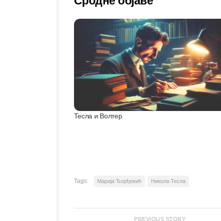
Сродне објаве
Тесла и Волтер
Tags:
Марија Ђорђевић
Никола Тесла
PREVIOUS STORY