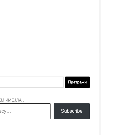
М ИМЕЈЛА .
Subscribe