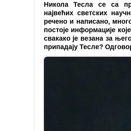
Никола Тесла се са п
највећих светских науч
речено и написано, много
постоје информације које
свакако је везана за њег
припадају Тесле? Одгово