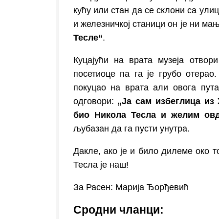
кућу или стан да се склони са ули
и железничкој станици он је ни ма
Тесле“
.
Куцајући на врата музеја отвор
посетиоце па га је грубо отерао
покуцао на врата али овога пут
одговори:
„Ја сам избеглица из 
био Никола Тесла и желим ов
љубазан да га пусти унутра.
Дакле, ако је и било дилеме око т
Тесла је наш!
За Расен: Марија Ђорђевић
Сродни чланци: