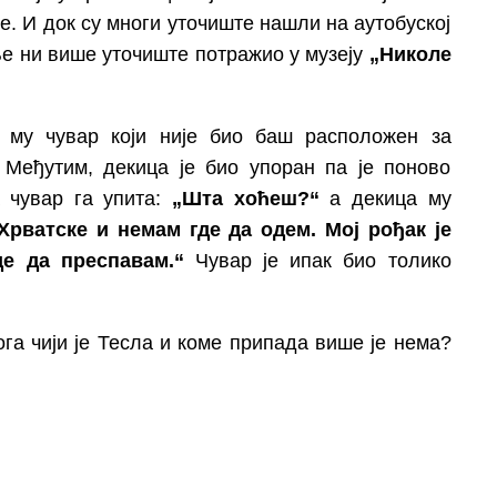
це. И док су многи уточиште нашли на аутобуској
ње ни више уточиште потражио у музеју
„Николе
и му чувар који није био баш расположен за
. Међутим, декица је био упоран па је поново
а чувар га упита:
„Шта хоћеш?“
а декица му
Хрватске и немам где да одем. Мој рођак је
де да преспавам.“
Чувар је ипак био толико
ога чији је Тесла и коме припада више је нема?