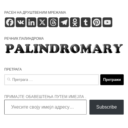
РАСЕН НА ДРУШТВЕНИМ МРЕЖАМА
Facebook
VK
LinkedIn
X
Threads
Telegram
Odnoklassniki
Tumblr
Pinterest
YouTube
РЕЧНИК ПАЛИНДРОМА
ПРЕТРАГА
Претрага
за:
ПРИМАЈТЕ ОБАВЕШТЕЊА ПУТЕМ ИМЕЈЛА .
Унесите своју имејл адресу…
Subscribe