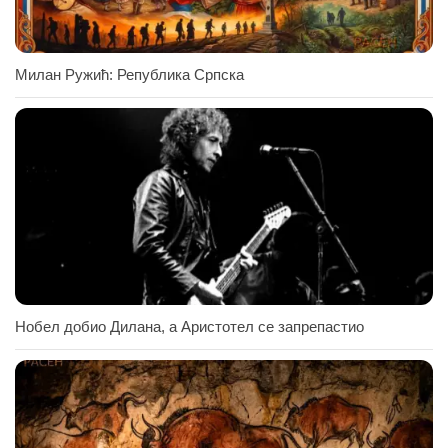
Милан Ружић: Република Српска
Нобел добио Дилана, а Аристотел се запрепастио