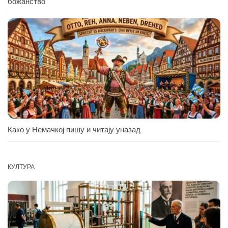
божанство
Како у Немачкој пишу и читају уназад
КУЛТУРА