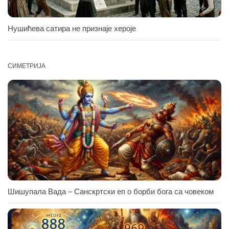
Нушићева сатира не признаје хероје
СИМЕТРИЈА
Шишупала Вада – Санскртски еп о борби бога са човеком