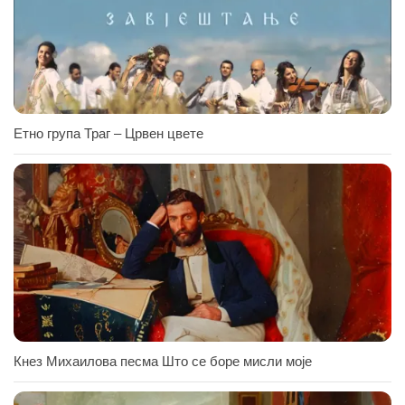
Етно група Траг – Црвен цвете
Кнез Михаилова песма Што се боре мисли моје