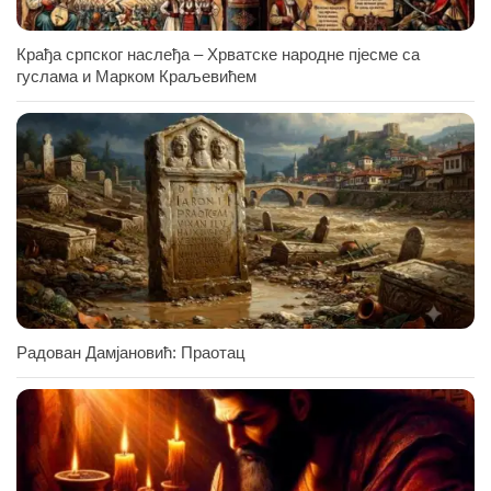
Крађа српског наслеђа – Хрватске народне пјесме са
гуслама и Марком Краљевићем
Радован Дамјановић: Праотац