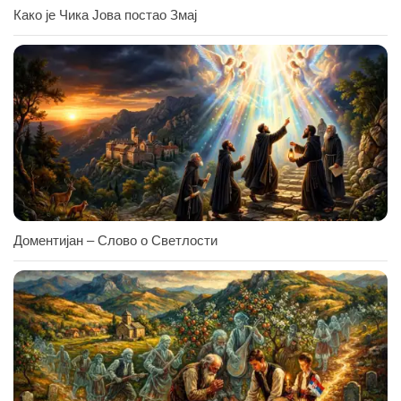
Како је Чика Јова постао Змај
Доментијан – Слово о Светлости