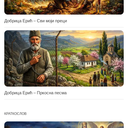
Добрица Ерић – Сви моји преци
Добрица Ерић – Пркосна песма
КРАТКОСЛОВ