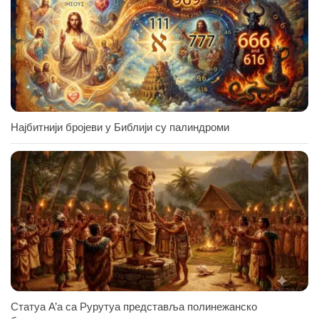
Најбитнији бројеви у Библији су палиндроми
Статуа А’а са Рурутуа представља полинежанско