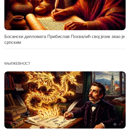
Босански дипломата Прибислав Похвалић свој језик звао је
српским
КЊИЖЕВНОСТ