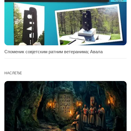
Споменик совјетским ратним ветеранима; Авала
НАСЛЕЂЕ