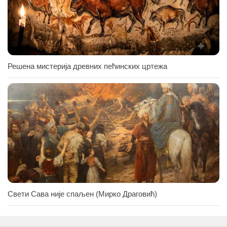
Решена мистерија древних пећинских цртежа
Свети Сава није спаљен (Мирко Драговић)