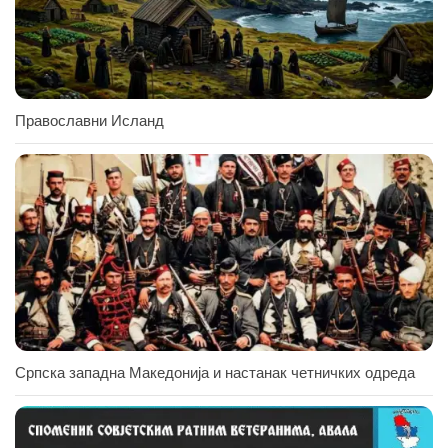
Православни Исланд
Српска западна Македонија и настанак четничких одреда