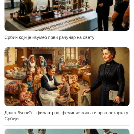
Србин који је изумео први рачунар на свету
Драга Љочић – филантроп, феминисткиња и прва лекарка у
Србији