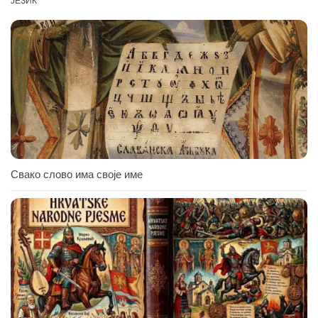
ЈЕЗИК
Свако слово има своје име