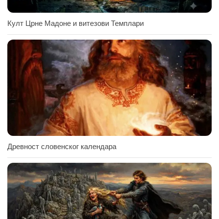
Култ Црне Мадоне и витезови Темплари
Древност словенског календара