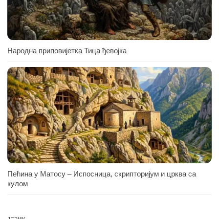
Народна приповијетка Тица ђевојка
Пећина у Матосу – Испосница, скрипторијум и црква са
кулом