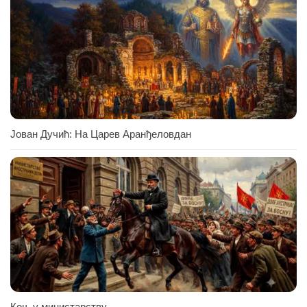
Јован Дучић: На Царев Аранђеловдан
Коњ у министарству