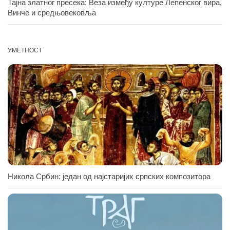
Тајна златног пресека: Веза између културе Лепенског вира,
Винче и средњовековља
УМЕТНОСТ
Никола Србин: један од најстаријих српских композитора